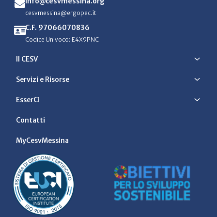
info@cesvmessina.org
cesvmessina@ergopec.it
C.F. 97066070836
Codice Univoco: E4X9PNC
Il CESV
Servizi e Risorse
EsserCi
Contatti
MyCesvMessina