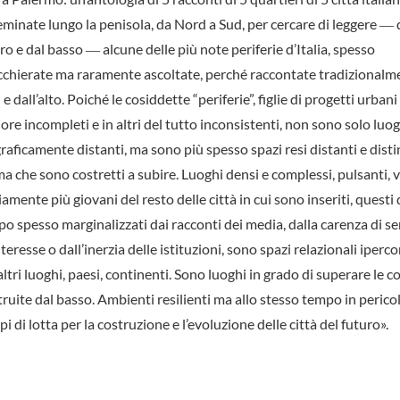
eminate lungo la penisola, da Nord a Sud, per cercare di leggere ― 
ro e dal basso ― alcune delle più note periferie d’Italia, spesso
cchierate ma raramente ascoltate, perché raccontate tradizionalm
 e dall’alto. Poiché le cosiddette “periferie”, figlie di progetti urbani
iore incompleti e in altri del tutto inconsistenti, non sono solo luo
raficamente distanti, ma sono più spesso spazi resi distanti e distin
ma che sono costretti a subire. Luoghi densi e complessi, pulsanti, vi
amente più giovani del resto delle città in cui sono inseriti, questi 
po spesso marginalizzati dai racconti dei media, dalla carenza di ser
teresse o dall’inerzia delle istituzioni, sono spazi relazionali iperc
altri luoghi, paesi, continenti. Sono luoghi in grado di superare le 
struite dal basso. Ambienti resilienti ma allo stesso tempo in pericol
di lotta per la costruzione e l’evoluzione delle città del futuro».