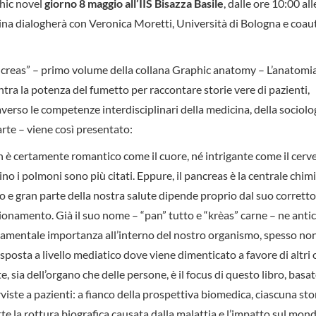
hic novel
giorno 8 maggio all’IIS Bisazza Basile
, dalle ore 10:00 all
sina dialogherà con Veronica Moretti, Università di Bologna e coaut
creas” – primo volume della collana Graphic anatomy – L’anatom
ntra la potenza del fumetto per raccontare storie vere di pazienti,
averso le competenze interdisciplinari della medicina, della sociolo
’arte – viene così presentato:
 è certamente romantico come il cuore, né intrigante come il cerve
ino i polmoni sono più citati. Eppure, il pancreas è la centrale chim
o e gran parte della nostra salute dipende proprio dal suo corretto
ionamento. Già il suo nome – “pan” tutto e “krèas” carne – ne antic
amentale importanza all’interno del nostro organismo, spesso no
isposta a livello mediatico dove viene dimenticato a favore di altri 
e, sia dell’organo che delle persone, è il focus di questo libro, basa
rviste a pazienti: a fianco della prospettiva biomedica, ciascuna sto
ette la rottura biografica causata dalla malattia e l’impatto sul mon