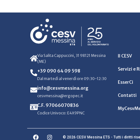
Via Salita Cappuccini, 31 98121 Messina
Il CESV
(ME)
Servizi e 
+39 090 64 09 598
Dal martedì al venerdì ore 09:30-12:30
EsserCi
info@cesvmessina.org
Contatti
cesvmessina@ergopec.it
C.F. 97066070836
MyCesvMe
Codice Univoco: E4X9PNC
© 2026 CESV Messina ETS - Tutti i diritti rise