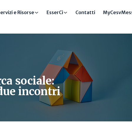
ervizi e Risorse
EsserCi
Contatti
MyCesvMess
ca sociale:
due incontri