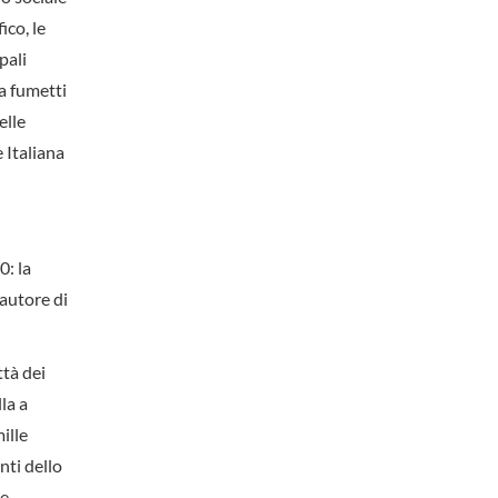
ico, le
pali
a fumetti
elle
 Italiana
0: la
autore di
ttà dei
la a
ille
nti dello
ne