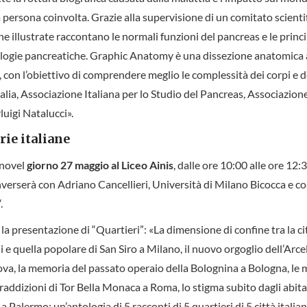
a persona coinvolta. Grazie alla supervisione di un comitato scientif
ne illustrate raccontano le normali funzioni del pancreas e le princi
logie pancreatiche. Graphic Anatomy è una dissezione anatomica 
e, con l’obiettivo di comprendere meglio le complessità dei corpi e d
lia, Associazione Italiana per lo Studio del Pancreas, Associazione
luigi Natalucci».
rie italiane
 novel
giorno 27 maggio al Liceo Ainis
, dalle ore 10:00 alle ore 12:3
verserà con Adriano Cancellieri, Università di Milano Bicocca e co
“.
 la presentazione di “Quartieri”: «La dimensione di confine tra la ci
i e quella popolare di San Siro a Milano, il nuovo orgoglio dell’Arcel
va, la memoria del passato operaio della Bolognina a Bologna, le m
raddizioni di Tor Bella Monaca a Roma, lo stigma subito dagli abita
a Palermo: un’antologia di 5 racconti di 5 quartieri di 5 città italia