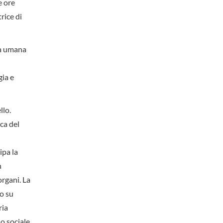
e ore
rice di
ia umana
gia e
llo.
ica del
ipa la
n
organi. La
to su
ria
do sociale