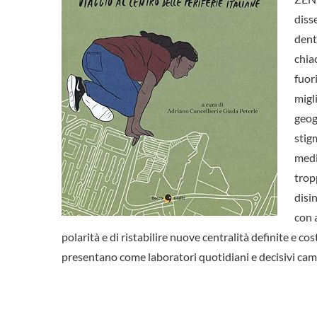
diss
dent
chia
fuori
migl
geog
stig
medi
trop
disin
con 
polarità e di ristabilire nuove centralità definite e co
presentano come laboratori quotidiani e decisivi campi 