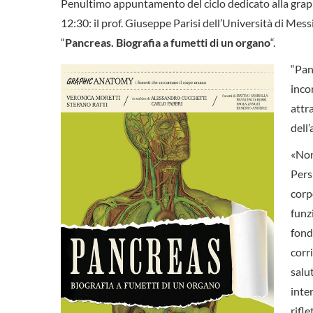
Penultimo appuntamento del ciclo dedicato alla grap
12:30: il prof. Giuseppe Parisi dell’Università di Mes
“
Pancreas. Biografia a fumetti di un organo
“.
“Pan
inco
attr
dell
«Non
Pers
corp
funz
fond
corr
salut
inte
rifl