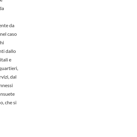
da
ente da
 nel caso
ghi
ti dallo
tali e
quartieri,
vizi, dal
onnessi
consuete
o, che si