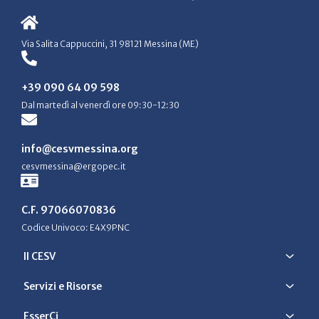
Via Salita Cappuccini, 31 98121 Messina (ME)
+39 090 64 09 598
Dal martedì al venerdì ore 09:30-12:30
info@cesvmessina.org
cesvmessina@ergopec.it
C.F. 97066070836
Codice Univoco: E4X9PNC
Il CESV
Servizi e Risorse
EsserCi