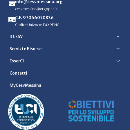
info@cesvmessina.org
cesvmessina@ergopec.it
C.F. 97066070836
Codice Univoco: E4X9PNC
Il CESV
Servizi e Risorse
EsserCi
Contatti
MyCesvMessina