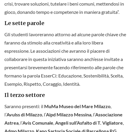
crisi, trovare soluzioni, tutelare i beni comuni, mettendosi in
gioco, donando tempo e competenze in maniera gratuita”.
Le sette parole
Gli studenti lavoreranno attorno ad alcune parole chiave che
faranno da stimolo alla creatività e alla loro libera
espressione. Le associazioni che avranno il piacere di
collaborare in questa iniziativa saranno anch’esse invitate a
presentarsi brevemente facendo riferimento alle parole che
formano la parola EsserCi: Educazione, Sostenibilità, Scelta,
Esempio, Rispetto, Coraggio, Identità.
Il terzo settore
Saranno presenti: il
MuMa Museo del Mare Milazzo
,
l’
Avulss di Milazzo
, l’
Aipd Milazzo Messina
, l’
Associazione
Astrea
, l’
Avis Comunale
,
Angeli sull’Asfalto di T. Vigliatore
,
Admo Milazzo
,
Kano Sartoria Sociale di Barcellona P.G.
,