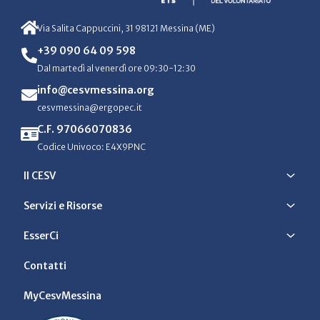
Via Salita Cappuccini, 31 98121 Messina (ME)
+39 090 64 09 598
Dal martedì al venerdì ore 09:30-12:30
info@cesvmessina.org
cesvmessina@ergopec.it
C.F. 97066070836
Codice Univoco: E4X9PNC
Il CESV
Servizi e Risorse
EsserCi
Contatti
MyCesvMessina