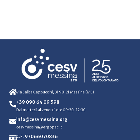
Via Salita Cappuccini, 31 98121 Messina (ME)
+39 090 64 09 598
Dal martedì al venerdì ore 09:30-12:30
info@cesvmessina.org
cesvmessina@ergopec.it
C.F. 97066070836