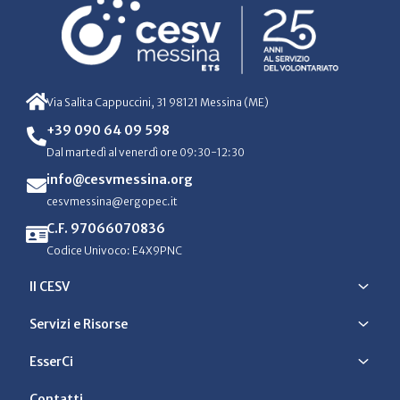
Via Salita Cappuccini, 31 98121 Messina (ME)
+39 090 64 09 598
Dal martedì al venerdì ore 09:30-12:30
info@cesvmessina.org
cesvmessina@ergopec.it
C.F. 97066070836
Codice Univoco: E4X9PNC
Il CESV
Servizi e Risorse
EsserCi
Contatti