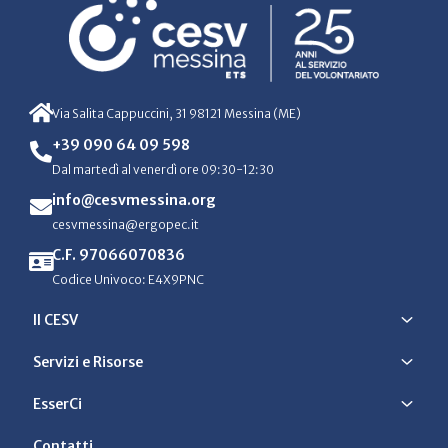
Via Salita Cappuccini, 31 98121 Messina (ME)
+39 090 64 09 598
Dal martedì al venerdì ore 09:30-12:30
info@cesvmessina.org
cesvmessina@ergopec.it
C.F. 97066070836
Codice Univoco: E4X9PNC
Il CESV
Servizi e Risorse
EsserCi
Contatti