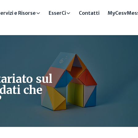
ervizi e Risorse
EsserCi
Contatti
MyCesvMess
ariato sul
 dati che
”