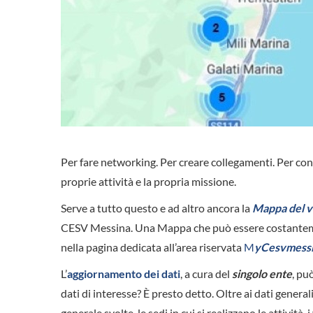
Per fare networking. Per creare collegamenti. Per con
proprie attività e la propria missione.
Serve a tutto questo e ad altro ancora la
Mappa del v
CESV Messina. Una Mappa che può essere costantement
nella pagina dedicata all’area riservata
M
yCesvmessi
L’
aggiornamento dei dati
, a cura del
singolo ente
, pu
dati di interesse? È presto detto. Oltre ai dati generali 
generale svolte, le sedi in cui si realizzano le attività