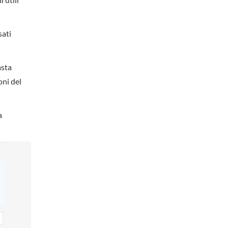
sati
asta
oni del
a