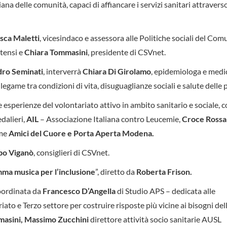
ana delle comunità, capaci di affiancare i servizi sanitari attravers
sca Maletti
, vicesindaco e assessora alle Politiche sociali del Com
stensi e
Chiara Tommasini
, presidente di CSVnet.
dro Seminati
, interverrà
Chiara Di Girolamo
, epidemiologa e medi
game tra condizioni di vita, disuguaglianze sociali e salute delle 
e esperienze del volontariato attivo in ambito sanitario e sociale, c
dalieri,
AIL
– Associazione Italiana contro Leucemie,
Croce Rossa
ome
Amici del Cuore e Porta Aperta Modena.
ppo Viganò
, consiglieri di CSVnet.
ma musica per l’inclusione
”, diretto da
Roberta Frison.
coordinata da
Francesco D’Angella
di Studio APS – dedicata alle
ariato e Terzo settore per costruire risposte più vicine ai bisogni del
asini, Massimo Zucchini
direttore attività socio sanitarie AUSL