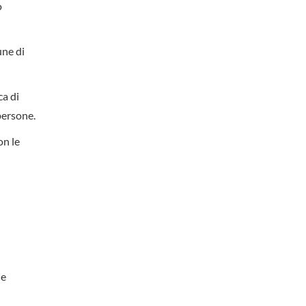
o
une di
ca di
persone.
on le
le