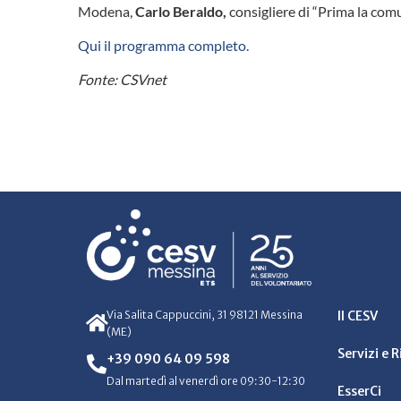
Modena,
Carlo Beraldo,
consigliere di “Prima la com
Qui il programma completo.
Fonte: CSVnet
Via Salita Cappuccini, 31 98121 Messina
Il CESV
(ME)
Servizi e 
+39 090 64 09 598
Dal martedì al venerdì ore 09:30-12:30
EsserCi