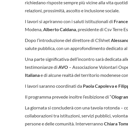
richiedano risposte sempre più vicine alla vita quotidi
relazioni, prossimità, ascolto e inclusione sociale.
I lavori si apriranno con i saluti istituzionali di
France
Modena,
Alberto Caldana
, presidente di Csv Terre E
Dopo l’introduzione del direttore di CSVnet
Alessan
salute pubblica, con un approfondimento dedicato al le
Una parte significativa dell’incontro sarà dedicata all
testimonianze di
AVO
– Associazione Volontari Ospe
Italiana
e di alcune realtà del territorio modenese c
I lavori saranno coordinati da
Paola Capoleva e Fili
Il programma prevede inoltre l’esibizione di “
Ologram
La giornata si concluderà con una tavola rotonda – 
collaborazioni tra istituzioni, servizi pubblici, volont
persone e delle comunità. Interverranno
Chiara Tomm