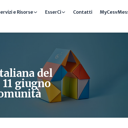
ervizi e Risorse
EsserCi
Contatti
MyCesvMess
taliana del
 11 giugno
 comunità