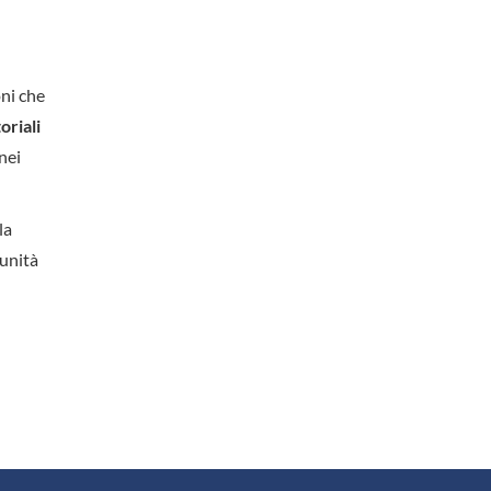
oni che
oriali
nei
la
munità