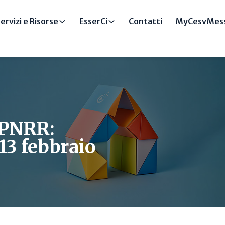
ervizi e Risorse
EsserCi
Contatti
MyCesvMess
e PNRR:
 13 febbraio