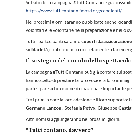
Sul sito della campagna #TuttiContano è già possibil
https://www.tutticontano.fiopsd.org/candidati/
Nei prossimi giorni saranno pubblicate anche
locand
volontari e le volontarie nella preparazione e nello sv
Tutti i partecipanti saranno
coperti da assicurazione
solidarietà
, contribuendo concretamente a far emergere 
Il sostegno del mondo dello spettacolo
La campagna
#TuttiContano
può già contare sul sost
hanno scelto di prestare la loro voce e la loro immagi
partecipare ad un momento nazionale importante per 
Tra i primi a dare la loro adesione e il loro supporto:
L
Germano Lanzoni, Stefania Petyx, Giuseppe Castigl
Altri nomi si aggiungeranno nei prossimi giorni.
“Tutti contano, davvero”