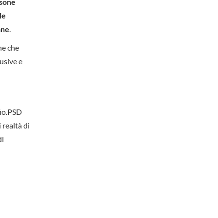
rsone
le
ane
.
ne che
usive e
fio.PSD
 realtà di
di