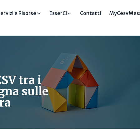
ervizi e Risorse
EsserCi
Contatti
MyCesvMess
SV tra i
gna sulle
ra