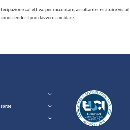
rtecipazione collettiva: per raccontare, ascoltare e restituire visibili
lo conoscendo si può davvero cambiare.
Risorse