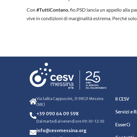
Con
#TuttiContano
, fio.PSD lancia un appello alla pa
vive in condizioni di marginalità estrema. Perché so
Via Salita Cappuccini, 31 98121 Messina
Il CESV
(ME)
Servizi e 
+39 090 64 09 598
Dal martedì al venerdì ore 09:30-12:30
EsserCi
info@cesvmessina.org