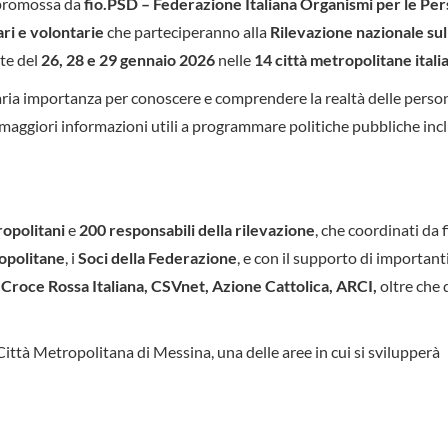
 promossa da
fio.PSD – Federazione Italiana Organismi per le Pe
ri e volontarie
che parteciperanno alla
Rilevazione nazionale sul
ate del
26, 28 e 29 gennaio 2026
nelle
14 città metropolitane itali
ria importanza per conoscere e comprendere la realtà delle perso
 maggiori informazioni utili a programmare politiche pubbliche incl
opolitani
e
200 responsabili della rilevazione
, che coordinati da 
opolitane
, i
Soci della Federazione
, e con il supporto di importanti
 Croce Rossa Italiana, CSVnet, Azione Cattolica, ARCI,
oltre che 
 Città Metropolitana di Messina, una delle aree in cui si svilupperà