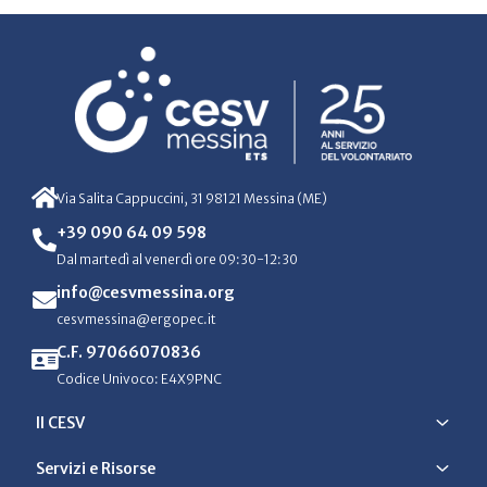
Via Salita Cappuccini, 31 98121 Messina (ME)
+39 090 64 09 598
Dal martedì al venerdì ore 09:30-12:30
info@cesvmessina.org
cesvmessina@ergopec.it
C.F. 97066070836
Codice Univoco: E4X9PNC
Il CESV
Servizi e Risorse