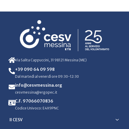
Via Salita Cappuccini, 31 98121 Messina (ME)
+39 090 64 09 598
Dal martedì al venerdì ore 09:30-12:30
info@cesvmessina.org
cesvmessina@ergopec.it
C.F. 97066070836
Codice Univoco: E4X9PNC
Il CESV