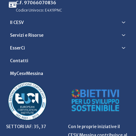
C.F. 97066070836
Codice Univoco: E4X9PNC
Il CESV
Servizi e Risorse
EsserCi
Contatti
MyCesvMessina
SETTORI IAF: 35, 37
Con le proprie iniziative il
CESV Messina contribuisce al