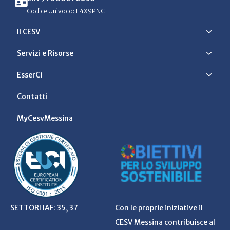
Codice Univoco: E4X9PNC
Il CESV
Servizi e Risorse
EsserCi
Contatti
MyCesvMessina
SETTORI IAF: 35, 37
Con le proprie iniziative il
CESV Messina contribuisce al