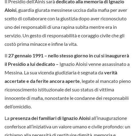
Il Presidio dell’Ainis sarà
dedicato alla memoria di Ignazio
Aloisi
, guardia giurata messinese uccisa dalla mafia per aver
scelto di collaborare con la giustizia dopo aver riconosciuto
uno dei responsabili di una rapina subita mentre era in
servizio. Un gesto di responsabilità e coraggio civile che gli
costò prima minacce e infine la vita.
Il
27 gennaio 1991 – nello stesso giorno in cui si inaugurerà
il Presidio a lui dedicato –
Ignazio Aloisi venne assassinato a
Messina. La sua vicenda giudiziaria è segnata da
verità
accertate e da ferite ancora aperte
, legate al mancato pieno
riconoscimento istituzionale del suo status di vittima
innocente di mafia, nonostante le condanne dei responsabili
dell’omicidio.
La
presenza dei familiari di Ignazio Aloisi
all’inaugurazione
conferisce all’iniziativa un valore umano e civile profondo: un
richiamo alla necessità di restituire dignità, memoria e