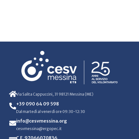
Via Salita Cappuccini, 31 98121 Messina (ME)
+39 090 64 09 598
Dal martedì al venerdì ore 09:30-12:30
info@cesvmessina.org
cesvmessina@ergopec.it
C.F. 97066070836