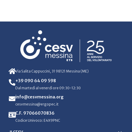
Via Salita Cappuccini, 31 98121 Messina (ME)
+39 090 64 09 598
Dal martedì al venerdì ore 09:30-12:30
info@cesvmessina.org
cesvmessina@ergopec.it
C.F. 97066070836
Codice Univoco: E4X9PNC