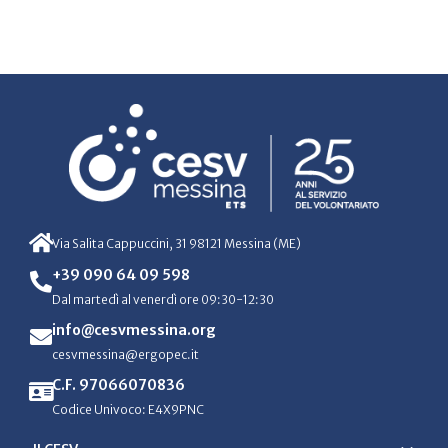
Via Salita Cappuccini, 31 98121 Messina (ME)
+39 090 64 09 598
Dal martedì al venerdì ore 09:30-12:30
info@cesvmessina.org
cesvmessina@ergopec.it
C.F. 97066070836
Codice Univoco: E4X9PNC