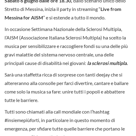
Sabato 6 giugno dalle ore 18.30,
dallo scenario unico dello
Stretto di Messina, inizia il party in streaming “
Live from
Messina for AISM
” e si estende a tutto il mondo.
In occasione Settimana Nazionale della Sclerosi Multipla,
l’AISM (Associazione Italiana Sclerosi Multipla) ha scelto la
musica per sensibilizzare e raccogliere fondi su una delle più
gravi malattie
del sistema nervoso centrale, una delle
principali cause di disabilità nei giovani:
la sclerosi multipla.
Sarà una staffetta ricca di sorprese con tanti deejay che si
altereranno alla consolle per farci divertire, cantare e ballare
come solo la musica sa fare: unire tutti i popoli e abbattere
tutte le barriere.
Tutti sono chiamati alla call mondiale con l’hashtag
#insiemepiùforti, in particolare in questo momento di
emergenza, per sfidare tutte quelle barriere che portano le