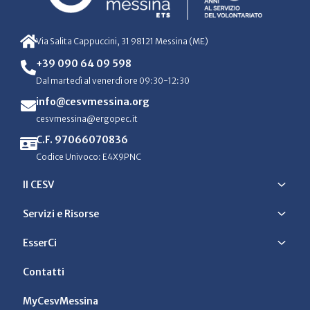
Via Salita Cappuccini, 31 98121 Messina (ME)
+39 090 64 09 598
Dal martedì al venerdì ore 09:30-12:30
info@cesvmessina.org
cesvmessina@ergopec.it
C.F. 97066070836
Codice Univoco: E4X9PNC
Il CESV
Servizi e Risorse
EsserCi
Contatti
MyCesvMessina