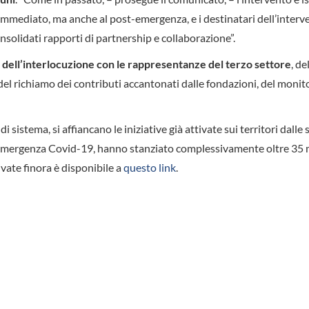
’immediato, ma anche al post-emergenza, e i destinatari dell’interv
onsolidati rapporti di partnership e collaborazione”.
 dell’interlocuzione con le rappresentanze del terzo settore
, de
o, del richiamo dei contributi accantonati dalle fondazioni, del moni
 sistema, si affiancano le iniziative già attivate sui territori dalle 
l’emergenza Covid-19, hanno stanziato complessivamente oltre 35 m
ivate finora è disponibile a
questo link
.