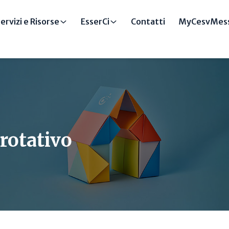
ervizi e Risorse
EsserCi
Contatti
MyCesvMess
 rotativo