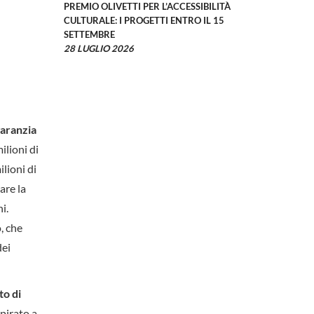
PREMIO OLIVETTI PER L’ACCESSIBILITÀ
CULTURALE: I PROGETTI ENTRO IL 15
SETTEMBRE
28 LUGLIO 2026
garanzia
ilioni di
ilioni di
are la
i.
, che
dei
to di
spirato a