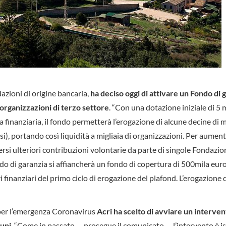
dazioni di origine bancaria,
ha deciso oggi di attivare un Fondo di 
 organizzazioni di terzo settore
. “Con una dotazione iniziale di 5 m
va finanziaria, il fondo permetterà l’erogazione di alcune decine di m
), portando così liquidità a migliaia di organizzazioni. Per aument
si ulteriori contribuzioni volontarie da parte di singole Fondazion
fondo di garanzia si affiancherà un fondo di copertura di 500mila euro
 finanziari del primo ciclo di erogazione del plafond. L’erogazione 
 per l’emergenza Coronavirus
Acri ha scelto di avviare un interven
muni
. “Come in passato, – prosegue il comunicato, – l’intervento è i