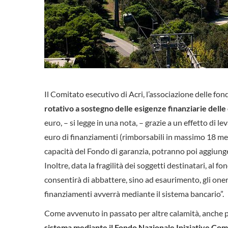
Il Comitato esecutivo di Acri, l’associazione delle fon
rotativo a sostegno delle esigenze finanziarie delle
euro, – si legge in una nota, – grazie a un effetto di le
euro di finanziamenti (rimborsabili in massimo 18 mesi
capacità del Fondo di garanzia, potranno poi aggiunger
Inoltre, data la fragilità dei soggetti destinatari, al 
consentirà di abbattere, sino ad esaurimento, gli oneri
finanziamenti avverrà mediante il sistema bancario”.
Come avvenuto in passato per altre calamità, anche
sistema mediante il Fondo Nazionale Iniziative Co