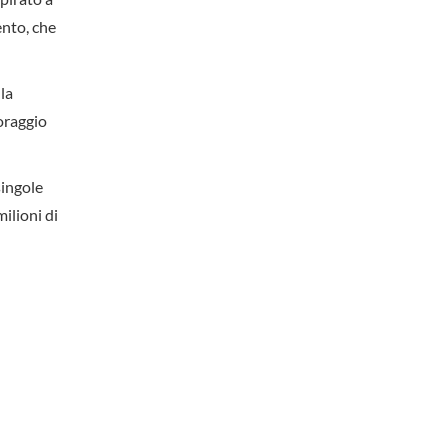
ento, che
lla
toraggio
singole
ilioni di