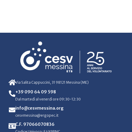
Via Salita Cappuccini, 31 98121 Messina (ME)
+39 090 64 09 598
Dal martedì al venerdì ore 09:30-12:30
info@cesvmessina.org
cesvmessina@ergopec.it
C.F. 97066070836
Codice Univoco: E4X9PNC