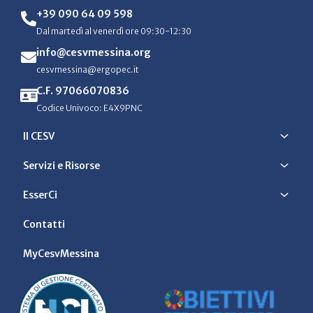
+39 090 64 09 598
Dal martedì al venerdì ore 09:30-12:30
info@cesvmessina.org
cesvmessina@ergopec.it
C.F. 97066070836
Codice Univoco: E4X9PNC
Il CESV
Servizi e Risorse
EsserCi
Contatti
MyCesvMessina