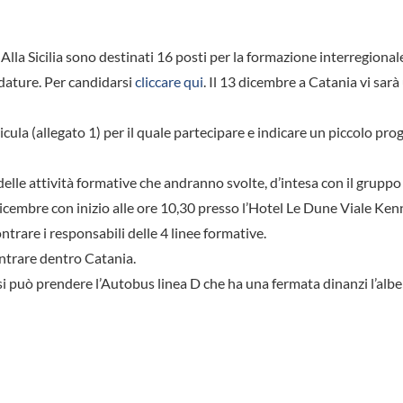
 Alla Sicilia sono destinati 16 posti per la formazione interregional
idature. Per candidarsi
cliccare qui
. Il 13 dicembre a Catania vi sar
cula (allegato 1) per il quale partecipare e indicare un piccolo pro
delle attività formative che andranno svolte, d’intesa con il gruppo
icembre con inizio alle ore 10,30 presso l’Hotel Le Dune Viale Ke
ntrare i responsabili delle 4 linee formative.
entrare dentro Catania.
 si può prendere l’Autobus linea D che ha una fermata dinanzi l’albe