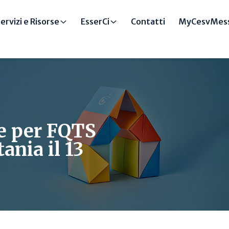
ervizi e Risorse
EsserCi
Contatti
MyCesvMess
re per FQTS
ania il 13