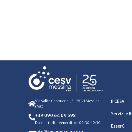
Via Salita Cappuccini, 31 98121 Messina
Il CESV
(ME)
Servizi e 
+39 090 64 09 598
Dal martedì al venerdì ore 09:30-12:30
EsserCi
info@cesvmessina.org