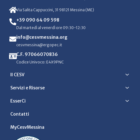
Via Salita Cappuccini, 31 98121 Messina (ME)
+39 090 64 09 598
Dal martedì al venerdì ore 09:30-12:30
info@cesvmessina.org
cesvmessina@ergopec.it
C.F. 97066070836
Codice Univoco: E4X9PNC
Il CESV
Servizi e Risorse
EsserCi
Contatti
MyCesvMessina