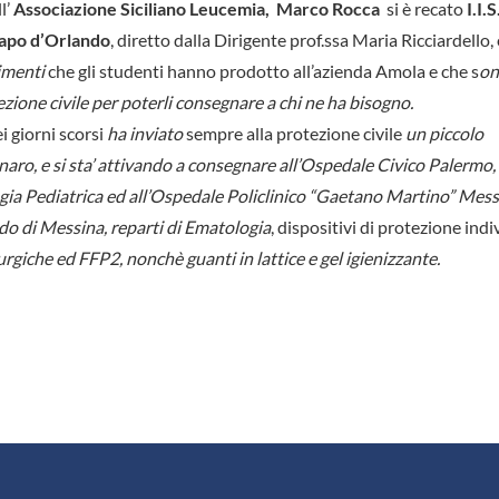
l’
Associazione Siciliano Leucemia,
Marco Rocca
si è recato
I.I.S
apo d’Orlando
, diretto dalla Dirigente prof.ssa Maria Ricciardello,
limenti
che gli studenti hanno prodotto all’azienda Amola e che s
on
ezione civile per poterli consegnare a chi ne ha bisogno.
i giorni scorsi
ha inviato
sempre alla protezione civile
un piccolo
naro,
e si sta’ attivando a consegnare all’Ospedale Civico Palermo,
ia Pediatrica ed all’Ospedale Policlinico “Gaetano Martino” Mess
o di Messina, reparti di Ematologia
, dispositivi di protezione indi
rgiche ed FFP2, nonchè guanti in lattice e gel igienizzante.