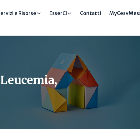
ervizi e Risorse
EsserCi
Contatti
MyCesvMess
a Leucemia,