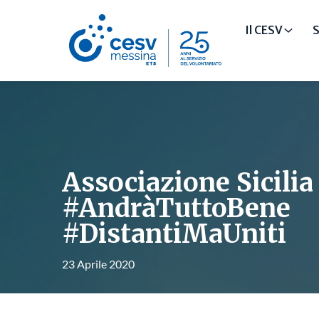
Il CESV
S
Associazione Sicili
#AndràTuttoBene
#DistantiMaUniti
23 Aprile 2020