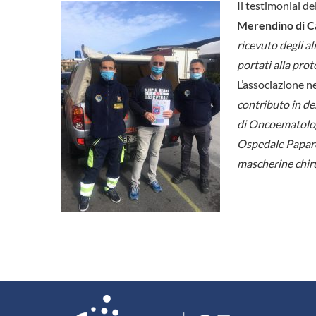
Il testimonial del
Merendino di C
ricevuto degli a
portati alla prot
L’associazione ne
contributo in de
di Oncoematolog
Ospedale Papard
mascherine chiru