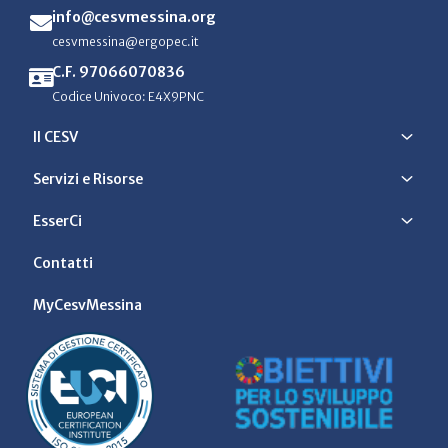
info@cesvmessina.org
cesvmessina@ergopec.it
C.F. 97066070836
Codice Univoco: E4X9PNC
Il CESV
Servizi e Risorse
EsserCi
Contatti
MyCesvMessina