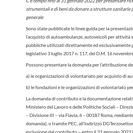
C’è tempo fino al 31 gennaio 2022 per presentare richie
strumentali e di beni da donare a strutture sanitarie 
generale
Sono state pubblicate le linee guida per la presentaz
l’acquisto di autoambulanze, autoveicoli per attività s
pubbliche utilizzati direttamente ed esclusivamente pe
legislativo 3 luglio 2017 n. 117, del D.M. 16 novembr
Possono presentare la domanda per l’attribuzione dei
a) le organizzazioni di volontariato per acquisto di au
b) le fondazioni e le organizzazioni di volontariato p
La domanda di contributo e la documentazione relativa
Ministero del Lavoro e delle Politiche Sociali – Direz
– Divisione III – via Flavia, 6 – 00187 Roma, mediant
domanda), o tramite PEC, all’indirizzo DGTerzosettor
esclusione dal contributo – entro il 31 gennaio 2022 i