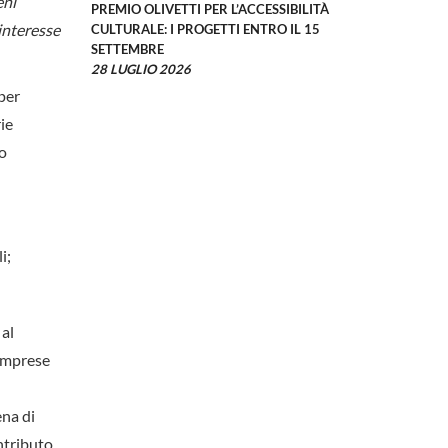
eni
PREMIO OLIVETTI PER L’ACCESSIBILITÀ
 interesse
CULTURALE: I PROGETTI ENTRO IL 15
SETTEMBRE
28 LUGLIO 2026
per
ie
to
i;
 al
 imprese
ena di
ntributo