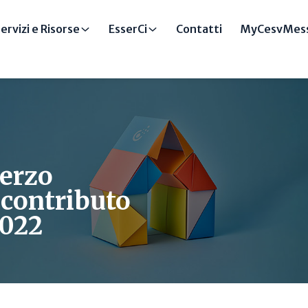
ervizi e Risorse
EsserCi
Contatti
MyCesvMess
erzo
 contributo
2022