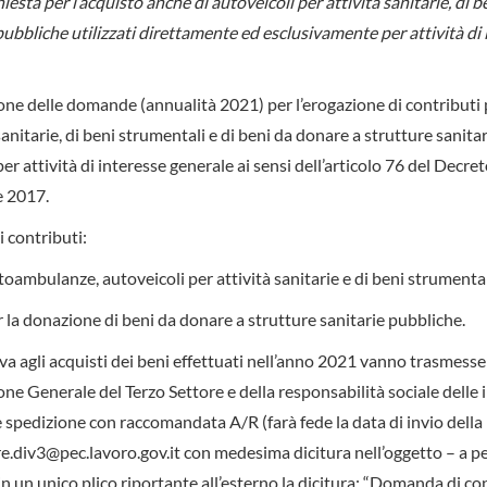
sta per l’acquisto anche di autoveicoli per attività sanitarie, di b
pubbliche utilizzati direttamente ed esclusivamente per attività di
ione delle domande (annualità 2021) per l’erogazione di contributi 
anitarie, di beni strumentali e di beni da donare a strutture sanitar
r attività di interesse generale ai sensi dell’articolo 76 del Decre
e 2017.
 contributi:
toambulanze, autoveicoli per attività sanitarie e di beni strumental
er la donazione di beni da donare a strutture sanitarie pubbliche.
 agli acquisti dei beni effettuati nell’anno 2021 vanno trasmesse
ione Generale del Terzo Settore e della responsabilità sociale delle
e spedizione con raccomandata A/R (farà fede la data di invio della
e.div3@pec.lavoro.gov.it con medesima dicitura nell’oggetto – a p
n un unico plico riportante all’esterno la dicitura: “Domanda di co