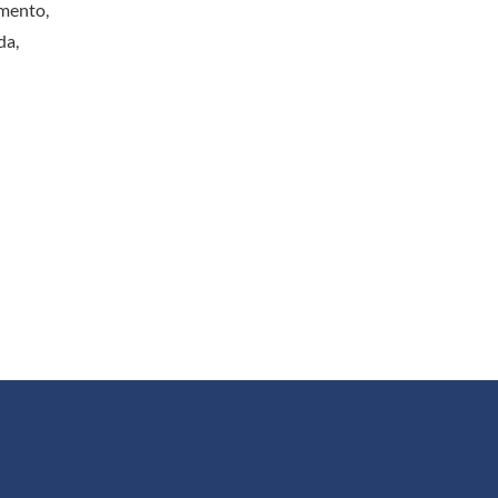
imento,
da,