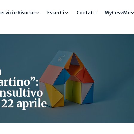
ervizi e Risorse
EsserCi
Contatti
MyCesvMess
a
artino”:
nsultivo
22 aprile