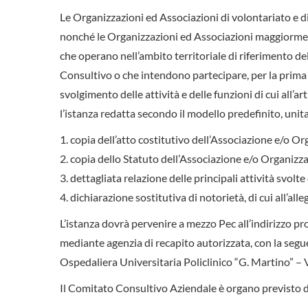
Le Organizzazioni ed Associazioni di volontariato e di t
nonché le Organizzazioni ed Associazioni maggiorment
che operano nell’ambito territoriale di riferimento d
Consultivo o che intendono partecipare, per la prima vo
svolgimento delle attività e delle funzioni di cui all’ar
l’istanza redatta secondo il modello predefinito, un
copia dell’atto costitutivo dell’Associazione e/o O
copia dello Statuto dell’Associazione e/o Organizz
dettagliata relazione delle principali attività svol
dichiarazione sostitutiva di notorietà, di cui all’alle
L’istanza dovrà pervenire a mezzo Pec all’indirizzo p
mediante agenzia di recapito autorizzata, con la seg
Ospedaliera Universitaria Policlinico “G. Martino” –
Il Comitato Consultivo Aziendale è organo previsto d