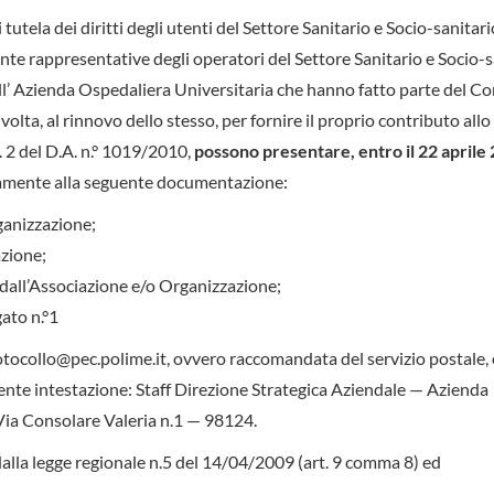
utela dei diritti degli utenti del Settore Sanitario e Socio-sanitari
e rappresentative degli operatori del Settore Sanitario e Socio-s
ell’ Azienda Ospedaliera Universitaria che hanno fatto parte del C
lta, al rinnovo dello stesso, per fornire il proprio contributo allo
t. 2 del D.A. n.° 1019/2010,
possono presentare, entro il 22 aprile
itamente alla seguente documentazione:
rganizzazione;
azione;
te dall’Associazione e/o Organizzazione;
gato n.°1
rotocollo@pec.polime.it, ovvero raccomandata del servizio postale,
uente intestazione: Staff Direzione Strategica Aziendale — Azienda
 Via Consolare Valeria n.1 — 98124.
alla legge regionale n.5 del 14/04/2009 (art. 9 comma 8) ed