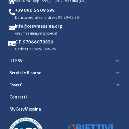
Via Salita Cappuccini, 31 98121 Messina (ME)
+39 090 64 09 598
Dal martedì al venerdì ore 09:30-12:30
info@cesvmessina.org
cesvmessina@ergopec.it
C.F. 97066070836
Codice Univoco: E4X9PNC
Il CESV
Servizi e Risorse
EsserCi
Contatti
MyCesvMessina