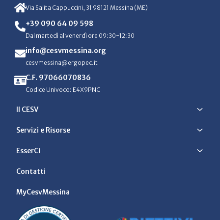
Via Salita Cappuccini, 31 98121 Messina (ME)
+39 090 64 09 598
Dal martedì al venerdì ore 09:30-12:30
info@cesvmessina.org
cesvmessina@ergopec.it
C.F. 97066070836
Codice Univoco: E4X9PNC
Il CESV
Servizi e Risorse
EsserCi
Contatti
MyCesvMessina