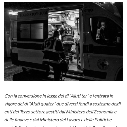
Con la conversione in legge dei dl “Aiuti ter” e l’entrata in
vigore del dl “Aiuti quater” due diversi fondi a sostegno degli
enti del Terzo settore gestiti dal Ministero dell’Economia e
delle finanze e dal Ministero del Lavoro e delle Politiche