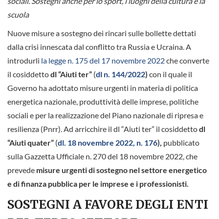
sociali. Sostegni anche per lo sport, i luoghi della cultura e la
scuola
Nuove misure a sostegno dei rincari sulle bollette dettati
dalla crisi innescata dal conflitto tra Russia e Ucraina. A
introdurli
la legge n. 175 del 17 novembre 2022
che converte
il cosiddetto
dl “Aiuti ter”
(
dl n. 144/2022
)
con il quale il
Governo ha adottato misure urgenti in materia di politica
energetica nazionale, produttività delle imprese, politiche
sociali e per la realizzazione del Piano nazionale di ripresa e
resilienza (Pnrr). Ad arricchire il dl “Aiuti ter” il cosiddetto
dl
“Aiuti quater”
(
dl. 18 novembre 2022, n. 176
),
pubblicato
sulla Gazzetta Ufficiale n. 270 del 18 novembre 2022, che
prevede
misure urgenti di sostegno nel settore energetico
e di finanza pubblica
per le imprese e i professionisti.
SOSTEGNI A FAVORE DEGLI ENTI