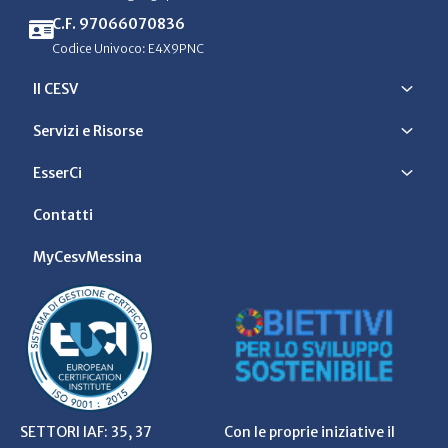
C.F. 97066070836
Codice Univoco: E4X9PNC
Il CESV
Servizi e Risorse
EsserCi
Contatti
MyCesvMessina
SETTORI IAF: 35, 37
Con le proprie iniziative il