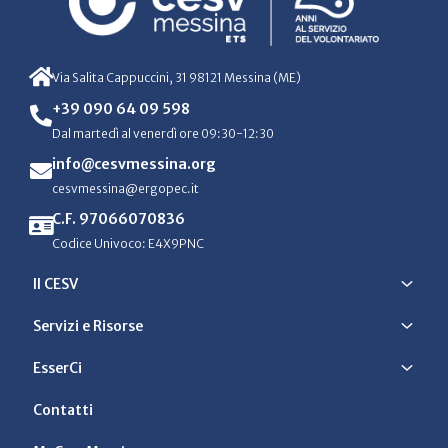
Via Salita Cappuccini, 31 98121 Messina (ME)
+39 090 64 09 598
Dal martedì al venerdì ore 09:30-12:30
info@cesvmessina.org
cesvmessina@ergopec.it
C.F. 97066070836
Codice Univoco: E4X9PNC
Il CESV
Servizi e Risorse
EsserCi
Contatti