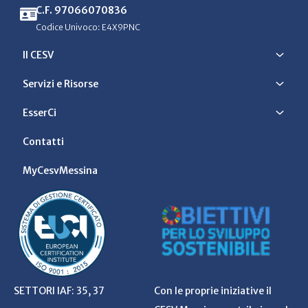
C.F. 97066070836
Codice Univoco: E4X9PNC
Il CESV
Servizi e Risorse
EsserCi
Contatti
MyCesvMessina
SETTORI IAF: 35, 37
Con le proprie iniziative il