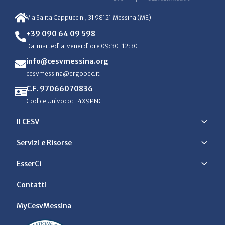
Via Salita Cappuccini, 31 98121 Messina (ME)
+39 090 64 09 598
Dal martedì al venerdì ore 09:30-12:30
info@cesvmessina.org
cesvmessina@ergopec.it
C.F. 97066070836
Codice Univoco: E4X9PNC
Il CESV
Servizi e Risorse
EsserCi
Contatti
MyCesvMessina