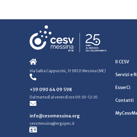
Il CESV
Via Salita Cappuccini, 31 98121 Messina (ME)
Servizi e 
EsserCi
+39 090 64 09 598
Dal martedì al venerdì ore 09:30-12:30
Contatti
MyCesvMe
info@cesvmessina.org
cesvmessina@ergopec.it