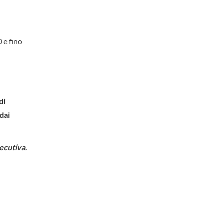
 e fino
di
dai
ecutiva.