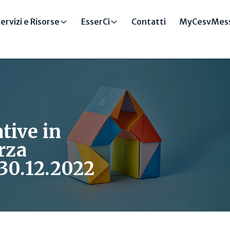
ervizi e Risorse
EsserCi
Contatti
MyCesvMess
tive in
rza
 30.12.2022