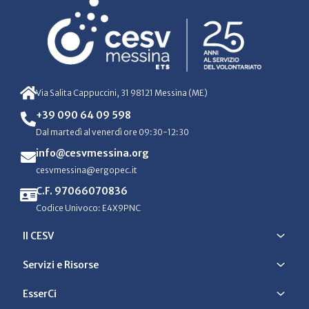
Via Salita Cappuccini, 31 98121 Messina (ME)
+39 090 64 09 598
Dal martedì al venerdì ore 09:30-12:30
info@cesvmessina.org
cesvmessina@ergopec.it
C.F. 97066070836
Codice Univoco: E4X9PNC
Il CESV
Servizi e Risorse
EsserCi