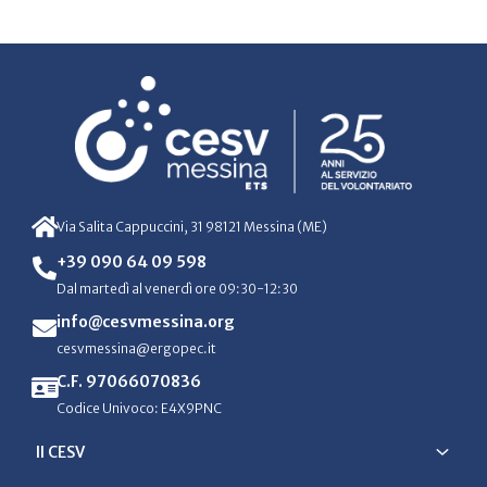
Via Salita Cappuccini, 31 98121 Messina (ME)
+39 090 64 09 598
Dal martedì al venerdì ore 09:30-12:30
info@cesvmessina.org
cesvmessina@ergopec.it
C.F. 97066070836
Codice Univoco: E4X9PNC
Il CESV