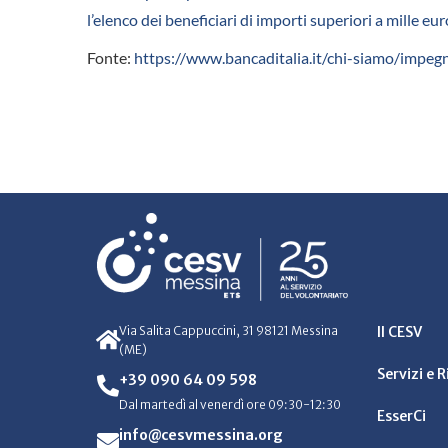
l’elenco dei beneficiari di importi superiori a mille
Fonte:
https://www.bancaditalia.it/chi-siamo/impeg
Via Salita Cappuccini, 31 98121 Messina
Il CESV
(ME)
Servizi e 
+39 090 64 09 598
Dal martedì al venerdì ore 09:30-12:30
EsserCi
info@cesvmessina.org