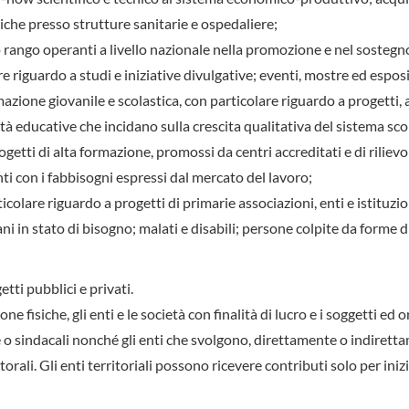
che presso strutture sanitarie e ospedaliere;
io rango operanti a livello nazionale nella promozione e nel sostegn
re riguardo a studi e iniziative divulgative; eventi, mostre ed esposi
mazione giovanile e scolastica, con particolare riguardo a progetti,
tà educative che incidano sulla crescita qualitativa del sistema sco
ogetti di alta formazione, promossi da centri accreditati e di rilievo
nti con i fabbisogni espressi dal mercato del lavoro;
icolare riguardo a progetti di primarie associazioni, enti e istituzio
iani in stato di bisogno; malati e disabili; persone colpite da forme d
ti pubblici e privati.
 fisiche, gli enti e le società con finalità di lucro e i soggetti ed 
 o sindacali nonché gli enti che svolgono, direttamente o indirett
ali. Gli enti territoriali possono ricevere contributi solo per inizi