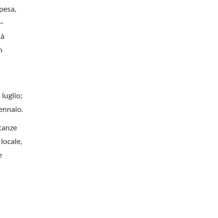
pesa,
 –
tà
n
 luglio;
ennaio.
stanze
locale,
e