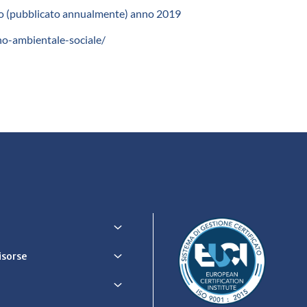
 euro (pubblicato annualmente) anno 2019
no-ambientale-sociale/
Risorse