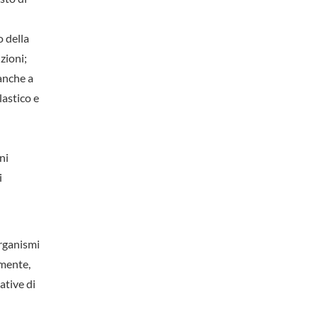
o della
zioni;
 anche a
lastico e
ni
i
organismi
amente,
ative di