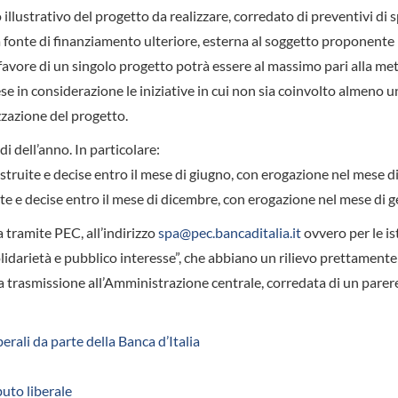
ustrativo del progetto da realizzare, corredato di preventivi di s
 fonte di finanziamento ulteriore, esterna al soggetto proponente
 favore di un singolo progetto potrà essere al massimo pari alla me
ese in considerazione le iniziative in cui non sia coinvolto almeno u
zzazione del progetto.
i dell’anno. In particolare:
struite e decise entro il mese di giugno, con erogazione nel mese di
te e decise entro il mese di dicembre, con erogazione nel mese di g
 tramite PEC, all’indirizzo
spa@pec.bancaditalia.it
ovvero per le i
olidarietà e pubblico interesse”, che abbiano un rilievo prettamente 
o la trasmissione all’Amministrazione centrale, corredata di un parer
erali da parte della Banca d’Italia
buto liberale