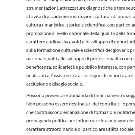
strumentazioni, attrezzature diagnostiche e terapeuti
attività di accademie e istituzioni culturali di primar
cultura umanistica, storica e scientifica, con particola
promozione a livello nazionale della qualità della for
carattere audiovisivo, volti allo sviluppo di opportuni
sulla formazione culturale e scientifica dei giovani; pr
nazionale, volti allo sviluppo di professionalità coere
beneficenza, solidarietà e pubblico interesse, con part
finalizzati all’assistenza e al sostegno di minori e anz
esclusione e disagio sociale.
Possono presentare domanda di finanziamento: sogget
Non possono essere destinatari dei contributi le persone
che costituiscono emanazione di formazioni politiche
propaganda politica per influenzare le campagne elettor
carattere straordinario e di particolare utilità sociale.