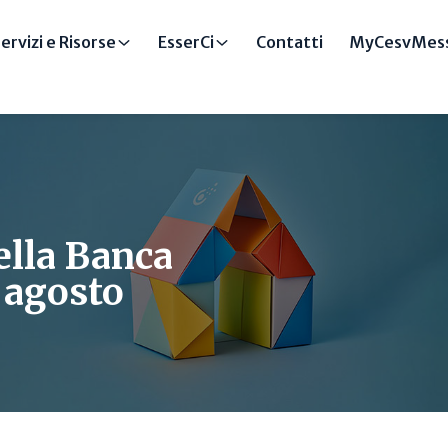
ervizi e Risorse
EsserCi
Contatti
MyCesvMess
della Banca
1 agosto