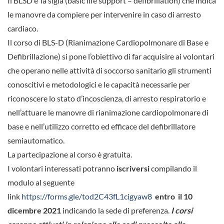
Il BLSD e’ la sigla (basic life support – defibrillation) che indica
le manovre da compiere per intervenire in caso di arresto
cardiaco.
Il corso di BLS-D (Rianimazione Cardiopolmonare di Base e
Defibrillazione) si pone l’obiettivo di far acquisire ai volontari
che operano nelle attività di soccorso sanitario gli strumenti
conoscitivi e metodologici e le capacità necessarie per
riconoscere lo stato d’incoscienza, di arresto respiratorio e
nell’attuare le manovre di rianimazione cardiopolmonare di
base e nell’utilizzo corretto ed efficace del defibrillatore
semiautomatico.
La partecipazione al corso è gratuita.
I volontari interessati potranno
iscriversi
compilando il
modulo al seguente
link
https://forms.gle/tod2C43fL1cigyaw8
entro il 10
dicembre 2021
indicando la sede di preferenza.
I corsi