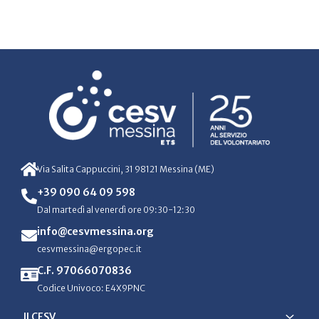
Via Salita Cappuccini, 31 98121 Messina (ME)
+39 090 64 09 598
Dal martedì al venerdì ore 09:30-12:30
info@cesvmessina.org
cesvmessina@ergopec.it
C.F. 97066070836
Codice Univoco: E4X9PNC
Il CESV