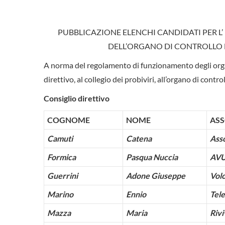
PUBBLICAZIONE ELENCHI CANDIDATI PER L’ 
DELL’ORGANO DI CONTROLLO DE
A norma del regolamento di funzionamento degli organi 
direttivo, al collegio dei probiviri, all’organo di cont
Consiglio direttivo
COGNOME
NOME
ASS
Camuti
Catena
Asso
Formica
Pasqua Nuccia
AVU
Guerrini
Adone Giuseppe
Volo
Marino
Ennio
Tel
Mazza
Maria
Rivi