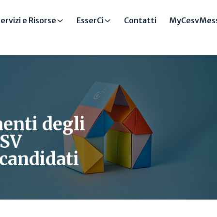
ervizi e Risorse
EsserCi
Contatti
MyCesvMess
enti degli
ESV
 candidati