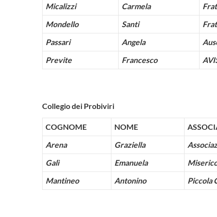
Micalizzi
Carmela
Frat
Mondello
Santi
Frat
Passari
Angela
Aus
Previte
Francesco
AVI
Collegio dei Probiviri
COGNOME
NOME
ASSOCI
Arena
Graziella
Associa
Galì
Emanuela
Miserico
Mantineo
Antonino
Piccola 