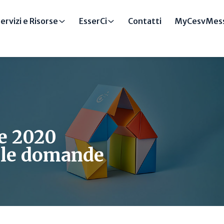
ervizi e Risorse
EsserCi
Contatti
MyCesvMess
re 2020
lle domande