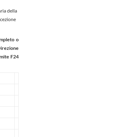
ria della
ricezione
ompleto o
Direzione
amite F24