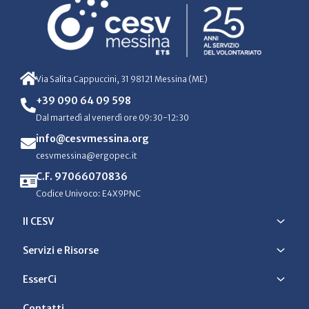
Via Salita Cappuccini, 31 98121 Messina (ME)
+39 090 64 09 598
Dal martedì al venerdì ore 09:30-12:30
info@cesvmessina.org
cesvmessina@ergopec.it
C.F. 97066070836
Codice Univoco: E4X9PNC
Il CESV
Servizi e Risorse
EsserCi
Contatti