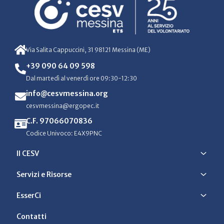
Via Salita Cappuccini, 31 98121 Messina (ME)
+39 090 64 09 598
Dal martedì al venerdì ore 09:30-12:30
info@cesvmessina.org
cesvmessina@ergopec.it
C.F. 97066070836
Codice Univoco: E4X9PNC
Il CESV
Servizi e Risorse
EsserCi
Contatti