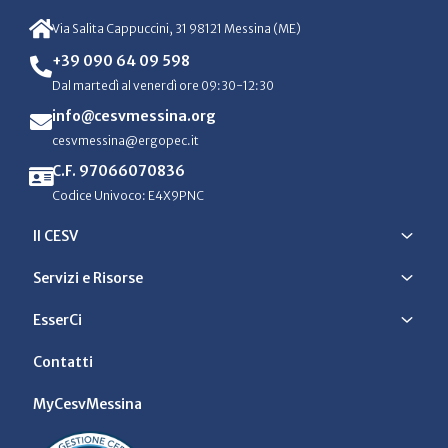
Via Salita Cappuccini, 31 98121 Messina (ME)
+39 090 64 09 598
Dal martedì al venerdì ore 09:30-12:30
info@cesvmessina.org
cesvmessina@ergopec.it
C.F. 97066070836
Codice Univoco: E4X9PNC
Il CESV
Servizi e Risorse
EsserCi
Contatti
MyCesvMessina