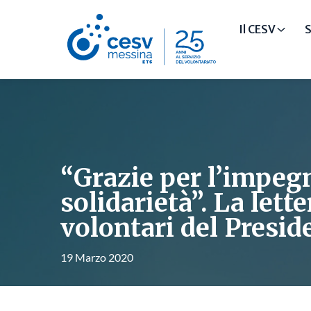
Il CESV
S
“Grazie per l’impegn
solidarietà”. La lette
volontari del Presid
19 Marzo 2020