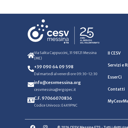
Via Salita Cappuccini, 31 98121 Messina
Il CESV
(ME)
Servizi e 
+39 090 64 09 598
Dal martedì al venerdì ore 09:30-12:30
EsserCi
info@cesvmessina.org
Contatti
cesvmessina@ergopec.it
C.F. 97066070836
MyCesvMe
Codice Univoco: E4X9PNC
© 2026 CESV Messina ETS - Tutti i diritti rise