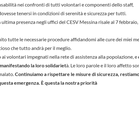
bilità nei confronti di tutti volontari e componenti dello staff,
ovesse tenersi in condizioni di serenità e sicurezza per tutti.
 ultima presenza negli uffici del CESV Messina risale al 7 febbraio,
to tutte le necessarie procedure affidandomi alle cure dei miei me
cioso che tutto andrà per il meglio.
ai volontari impegnati nella rete di assistenza alla popolazione, e
 manifestando la loro solidariet
à. Le loro parole e il loro affetto s
malato.
Continuiamo a rispettare le misure di sicurezza, restiamo
questa emergenza. È questa la nostra priorità