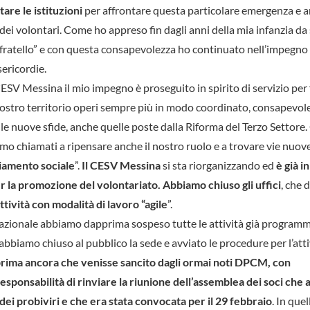
are le istituzioni
per affrontare questa particolare emergenza e 
dei volontari. Come ho appreso fin dagli anni della mia infanzia da
onfratello” e con questa consapevolezza ho continuato nell’impegno
ericordie.
SV Messina il mio impegno è proseguito in spirito di servizio per f
 nostro territorio operi sempre più in modo coordinato, consapevol
 le nuove sfide, anche quelle poste dalla Riforma del Terzo Settore
siamo chiamati a ripensare anche il nostro ruolo e a trovare vie nuov
iamento sociale
”.
Il CESV Messina
si sta riorganizzando ed
è già i
er la promozione del volontariato. Abbiamo chiuso gli uffici
, che
ttività con modalità di lavoro “agile
”.
azionale abbiamo dapprima sospeso tutte le attività già programm
o abbiamo chiuso al pubblico la sede e avviato le procedure per l’att
rima ancora che venisse sancito dagli ormai noti DPCM, con
esponsabilità di rinviare la riunione dell’assemblea dei soci che
 dei probiviri e che era stata convocata per il 29 febbraio
. In quel