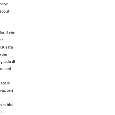
anche
 scout,
ar sì che
e e
. Questa
e per
n grado di
 domani
ate di
ivazione
 avrebbe
la