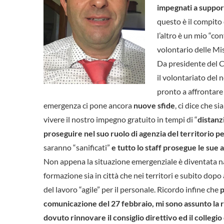
impegnati a support
questo è il compito 
l’altro è un mio “c
volontario delle Mis
Da presidente del CE
il volontariato del
pronto a affrontare
emergenza ci pone ancora
nuove sfide
, ci dice che 
vivere il nostro impegno gratuito in tempi di “
distanz
proseguire nel suo ruolo di agenzia del territorio p
saranno “sanificati”
e tutto lo staff prosegue le sue a
Non appena la situazione emergenziale è diventata n
formazione sia in città che nei territori e subito dop
del lavoro “agile” per il personale. Ricordo infine che
p
comunicazione del 27 febbraio, mi sono assunto la r
dovuto rinnovare il consiglio direttivo ed il collegio