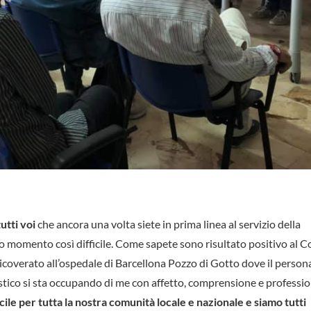
utti voi
che ancora una volta siete in prima linea al servizio della
to momento così difficile. Come sapete sono risultato positivo al C
coverato all’ospedale di Barcellona Pozzo di Gotto dove il person
stico si sta occupando di me con affetto, comprensione e professio
ile per tutta la nostra comunità locale e nazionale e siamo tutti