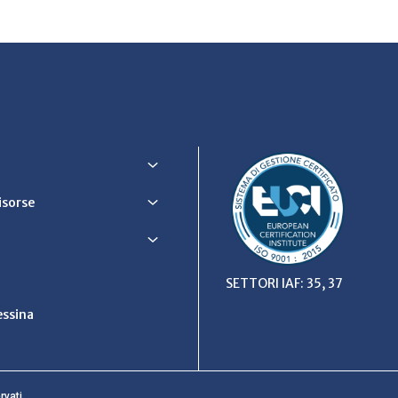
Risorse
SETTORI IAF: 35, 37
ssina
rvati