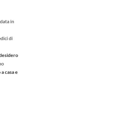
 data in
dici di
desidero
ono
 a casa e