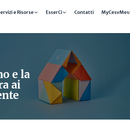
ervizi e Risorse
EsserCi
Contatti
MyCesvMess
o e la
ra ai
ente