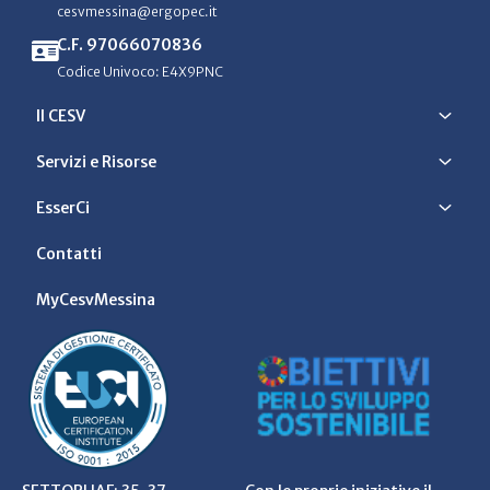
cesvmessina@ergopec.it
C.F. 97066070836
Codice Univoco: E4X9PNC
Il CESV
Servizi e Risorse
EsserCi
Contatti
MyCesvMessina