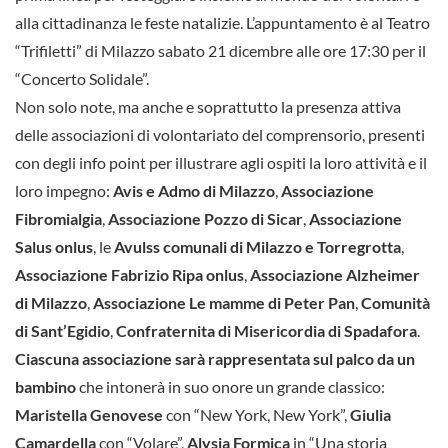
alla cittadinanza le feste natalizie. L’appuntamento è al Teatro
“Trifiletti” di Milazzo sabato 21 dicembre alle ore 17:30 per il
“Concerto Solidale”.
Non solo note, ma anche e soprattutto la presenza attiva
delle associazioni di volontariato del comprensorio, presenti
con degli info point per illustrare agli ospiti la loro attività e il
loro impegno:
Avis e Admo di Milazzo
,
Associazione
Fibromialgia
,
Associazione Pozzo di Sicar
,
Associazione
Salus onlus
, le
Avulss comunali di Milazzo e Torregrotta
,
Associazione Fabrizio Ripa onlus
,
Associazione Alzheimer
di Milazzo
,
Associazione Le mamme di Peter Pan
,
Comunità
di Sant’Egidio
,
Confraternita di Misericordia di Spadafora
.
Ciascuna associazione sarà rappresentata sul palco da un
bambino
che intonerà in suo onore un grande classico:
Maristella Genovese
con “New York, New York”,
Giulia
Camardella
con “Volare”,
Alysia Formica
in “Una storia