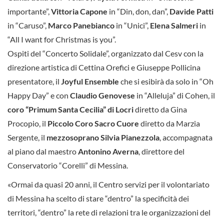
importante”,
Vittoria Capone
in “Din, don, dan”,
Davide Patti
in “Caruso”,
Marco Panebianco
in “Unici”,
Elena Salmeri
in
“All I want for Christmas is you”.
Ospiti del “Concerto Solidale”, organizzato dal Cesv con la
direzione artistica di Cettina Orefici e Giuseppe Pollicina
presentatore, il
Joyful Ensemble
che si esibirà da solo in “Oh
Happy Day” e con
Claudio Genovese
in “Alleluja” di Cohen, il
coro “Primum Santa Cecilia” di Locri
diretto da Gina
Procopio, il
Piccolo Coro Sacro Cuore
diretto da Marzia
Sergente, il
mezzosoprano Silvia Pianezzola
, accompagnata
al piano dal maestro
Antonino Averna
, direttore del
Conservatorio “Corelli” di Messina.
«Ormai da quasi 20 anni, il Centro servizi per il volontariato
di Messina ha scelto di stare “dentro” la specificità dei
territori, “dentro” la rete di relazioni tra le organizzazioni del