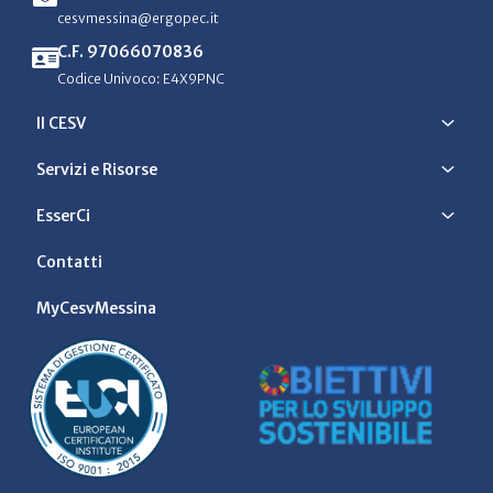
cesvmessina@ergopec.it
C.F. 97066070836
Codice Univoco: E4X9PNC
Il CESV
Servizi e Risorse
EsserCi
Contatti
MyCesvMessina