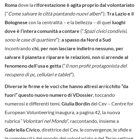
Roma
dove la
riforestazione è agita proprio dal volontariato
(“
Come salvare le città piantando nuovi alberi
”);
Tra Lazio e il
Bolognese
con la centralità – e la bellezza – di quei
luoghi
dove è l’intera comunità a contare
(“
Spazi civici condivisi,
sono le case di quartiere
”);
a spasso da Nord a Sud
incontrando
chi, per non lasciare indietro nessuno, per
salvare il pianeta e riparare le relazioni, non si arrende al
fenomeno dell’usa e getta
(“
Il non profit protagonista del
recupero di pc, cellulari e tablet
”).
Diverse le firme e le voci che hanno altresì arricchito “da
fuori” questo nuovo numero di VDossier
, toccando
numerosi e differenti temi.
Giulia Bordin
del Cev – Centre for
European Volunteering inaugura, a pagina 42, la nuova
rubrica “
Volontari nel Mondo
”, raccontando, insieme a
Gabriella Civico
, direttrice del Cev, le convergenze, le sfide e
le complessità del mondo del volontariato e del Terzo settore