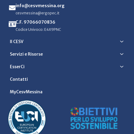
info@cesvmessina.org
cesvmessina@ergopec.it
C.F. 97066070836
Codice Univoco: E4X9PNC
Il CESV
Servizi e Risorse
EsserCi
Contatti
MyCesvMessina