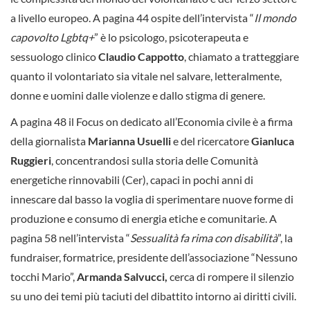
a livello europeo. A pagina 44 ospite dell’intervista “
Il mondo
capovolto Lgbtq+
” è lo psicologo, psicoterapeuta e
sessuologo clinico
Claudio Cappotto
, chiamato a tratteggiare
quanto il volontariato sia vitale nel salvare, letteralmente,
donne e uomini dalle violenze e dallo stigma di genere.
A pagina 48 il Focus on dedicato all’Economia civile è a firma
della giornalista
Marianna Usuelli
e del ricercatore
Gianluca
Ruggieri
, concentrandosi sulla storia delle Comunità
energetiche rinnovabili (Cer), capaci in pochi anni di
innescare dal basso la voglia di sperimentare nuove forme di
produzione e consumo di energia etiche e comunitarie. A
pagina 58 nell’intervista “
Sessualità fa rima con disabilità
”, la
fundraiser, formatrice, presidente dell’associazione “Nessuno
tocchi Mario”,
Armanda Salvucci,
cerca di rompere il silenzio
su uno dei temi più taciuti del dibattito intorno ai diritti civili.