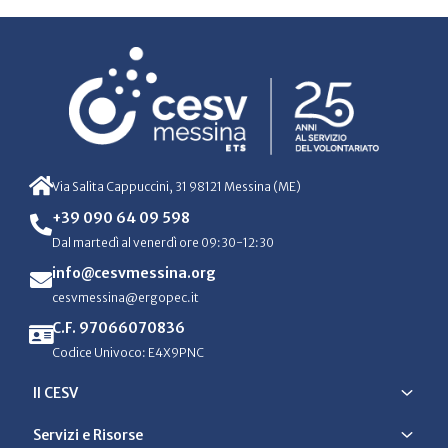
Via Salita Cappuccini, 31 98121 Messina (ME)
+39 090 64 09 598
Dal martedì al venerdì ore 09:30-12:30
info@cesvmessina.org
cesvmessina@ergopec.it
C.F. 97066070836
Codice Univoco: E4X9PNC
Il CESV
Servizi e Risorse